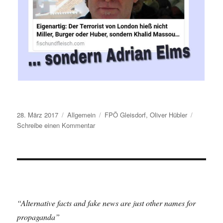
28. März 2017
Allgemein
FPÖ Gleisdorf
,
Oliver Hübler
f
Schreibe einen Kommentar
p
o
e
f
a
i
l
“Alternative facts and fake news are just other names for
s
propaganda”