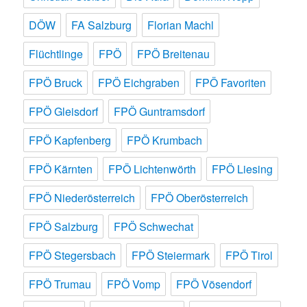
DÖW
FA Salzburg
Florian Machl
Flüchtlinge
FPÖ
FPÖ Breitenau
FPÖ Bruck
FPÖ Eichgraben
FPÖ Favoriten
FPÖ Gleisdorf
FPÖ Guntramsdorf
FPÖ Kapfenberg
FPÖ Krumbach
FPÖ Kärnten
FPÖ Lichtenwörth
FPÖ Liesing
FPÖ Niederösterreich
FPÖ Oberösterreich
FPÖ Salzburg
FPÖ Schwechat
FPÖ Stegersbach
FPÖ Steiermark
FPÖ Tirol
FPÖ Trumau
FPÖ Vomp
FPÖ Vösendorf