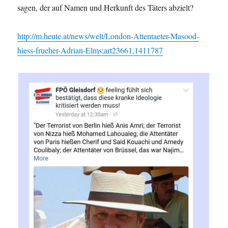
sagen, der auf Namen und Herkunft des Täters abzielt?
http://m.heute.at/news/welt/London-Attentaeter-Masood-
hiess-frueher-Adrian-Elms;art23661,1411787