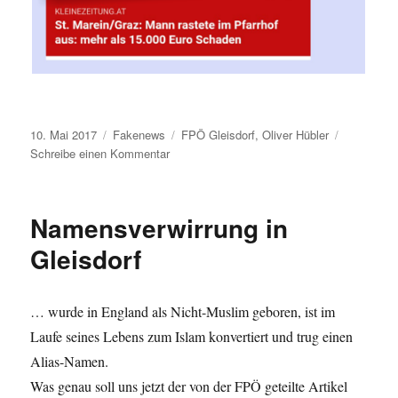
10. Mai 2017
Fakenews
FPÖ Gleisdorf
,
Oliver Hübler
f
Schreibe einen Kommentar
p
o
e
Namensverwirrung in
f
a
Gleisdorf
i
l
s
… wurde in England als Nicht-Muslim geboren, ist im
Laufe seines Lebens zum Islam konvertiert und trug einen
Alias-Namen.
Was genau soll uns jetzt der von der FPÖ geteilte Artikel