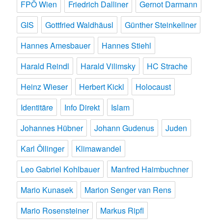
FPÖ Wien
Friedrich Dalliner
Gernot Darmann
GIS
Gottfried Waldhäusl
Günther Steinkellner
Hannes Amesbauer
Hannes Stiehl
Harald Reindl
Harald Vilimsky
HC Strache
Heinz Wieser
Herbert Kickl
Holocaust
Identitäre
Info Direkt
Islam
Johannes Hübner
Johann Gudenus
Juden
Karl Öllinger
Klimawandel
Leo Gabriel Kohlbauer
Manfred Haimbuchner
Mario Kunasek
Marion Senger van Rens
Mario Rosensteiner
Markus Ripfl