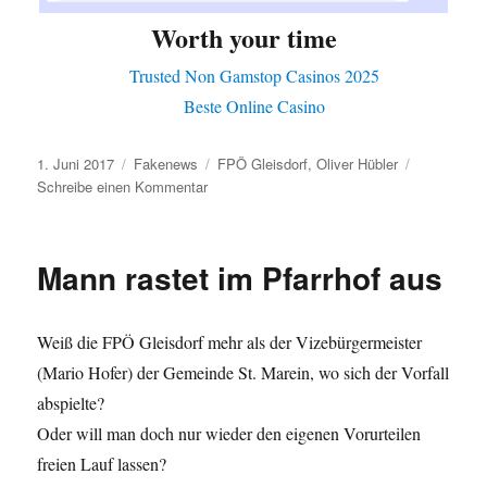
Worth your time
Trusted Non Gamstop Casinos 2025
Beste Online Casino
1. Juni 2017
Fakenews
FPÖ Gleisdorf
,
Oliver Hübler
f
Schreibe einen Kommentar
p
o
e
Mann rastet im Pfarrhof aus
f
a
i
Weiß die FPÖ Gleisdorf mehr als der Vizebürgermeister
l
s
(Mario Hofer) der Gemeinde St. Marein, wo sich der Vorfall
abspielte?
Oder will man doch nur wieder den eigenen Vorurteilen
freien Lauf lassen?