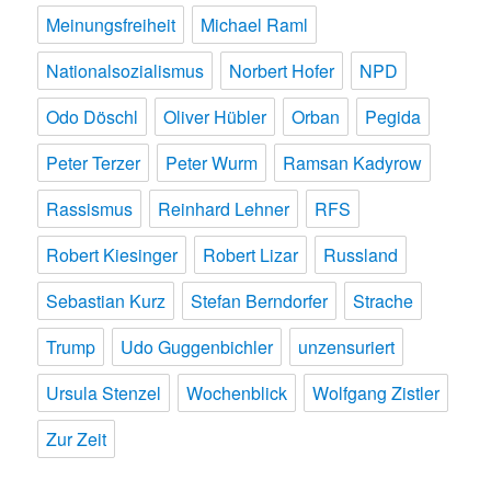
Meinungsfreiheit
Michael Raml
Nationalsozialismus
Norbert Hofer
NPD
Odo Döschl
Oliver Hübler
Orban
Pegida
Peter Terzer
Peter Wurm
Ramsan Kadyrow
Rassismus
Reinhard Lehner
RFS
Robert Kiesinger
Robert Lizar
Russland
Sebastian Kurz
Stefan Berndorfer
Strache
Trump
Udo Guggenbichler
unzensuriert
Ursula Stenzel
Wochenblick
Wolfgang Zistler
Zur Zeit