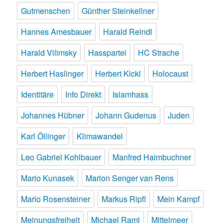
Gutmenschen
Günther Steinkellner
Hannes Amesbauer
Harald Reindl
Harald Vilimsky
Hasspartei
HC Strache
Herbert Haslinger
Herbert Kickl
Holocaust
Identitäre
Info Direkt
Islamhass
Johannes Hübner
Johann Gudenus
Juden
Karl Öllinger
Klimawandel
Leo Gabriel Kohlbauer
Manfred Haimbuchner
Mario Kunasek
Marion Senger van Rens
Mario Rosensteiner
Markus Ripfl
Mein Kampf
Meinungsfreiheit
Michael Raml
Mittelmeer