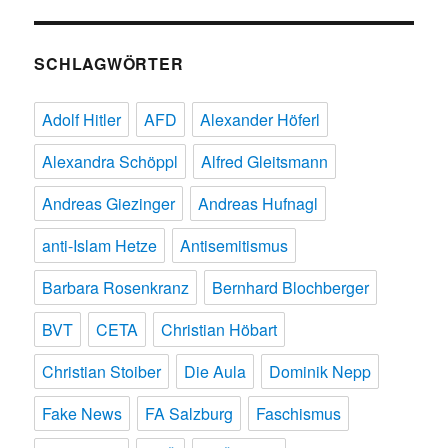
SCHLAGWÖRTER
Adolf Hitler
AFD
Alexander Höferl
Alexandra Schöppl
Alfred Gleitsmann
Andreas Giezinger
Andreas Hufnagl
anti-Islam Hetze
Antisemitismus
Barbara Rosenkranz
Bernhard Blochberger
BVT
CETA
Christian Höbart
Christian Stoiber
Die Aula
Dominik Nepp
Fake News
FA Salzburg
Faschismus