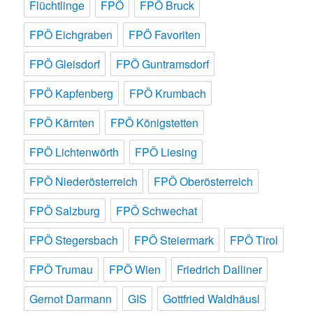
Flüchtlinge
FPÖ
FPÖ Bruck
FPÖ Eichgraben
FPÖ Favoriten
FPÖ Gleisdorf
FPÖ Guntramsdorf
FPÖ Kapfenberg
FPÖ Krumbach
FPÖ Kärnten
FPÖ Königstetten
FPÖ Lichtenwörth
FPÖ Liesing
FPÖ Niederösterreich
FPÖ Oberösterreich
FPÖ Salzburg
FPÖ Schwechat
FPÖ Stegersbach
FPÖ Steiermark
FPÖ Tirol
FPÖ Trumau
FPÖ Wien
Friedrich Dalliner
Gernot Darmann
GIS
Gottfried Waldhäusl