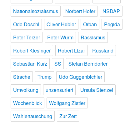
Nationalsozialismus
Norbert Hofer
NSDAP
Odo Döschl
Oliver Hübler
Orban
Pegida
Peter Terzer
Peter Wurm
Rassismus
Robert Kiesinger
Robert Lizar
Russland
Sebastian Kurz
SS
Stefan Berndorfer
Strache
Trump
Udo Guggenbichler
Umvolkung
unzensuriert
Ursula Stenzel
Wochenblick
Wolfgang Zistler
Wählertäuschung
Zur Zeit