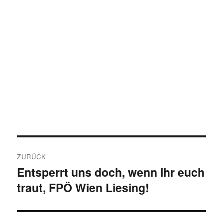
Beitrags-
ZURÜCK
Navigation
Entsperrt uns doch, wenn ihr euch
Vorheriger
traut, FPÖ Wien Liesing!
Beitrag: