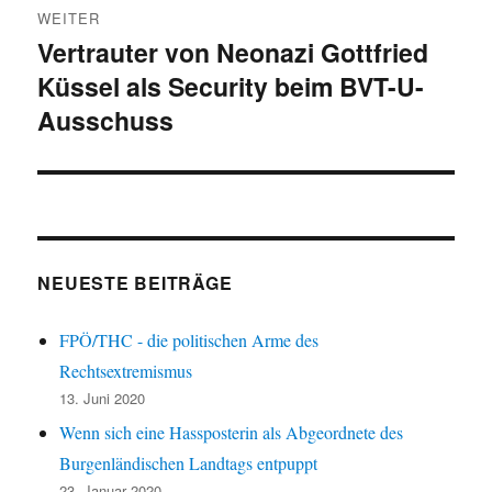
WEITER
Vertrauter von Neonazi Gottfried
Nächster
Küssel als Security beim BVT-U-
Beitrag:
Ausschuss
NEUESTE BEITRÄGE
FPÖ/THC - die politischen Arme des
Rechtsextremismus
13. Juni 2020
Wenn sich eine Hassposterin als Abgeordnete des
Burgenländischen Landtags entpuppt
23. Januar 2020